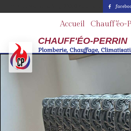
7 rue Marcel dorigny, 08090 Aiglemont
facebo
Accueil
Chauff’éo-P
CHAUFF'ÉO-PERRIN
Plomberie, Chauffage, Climatisatio