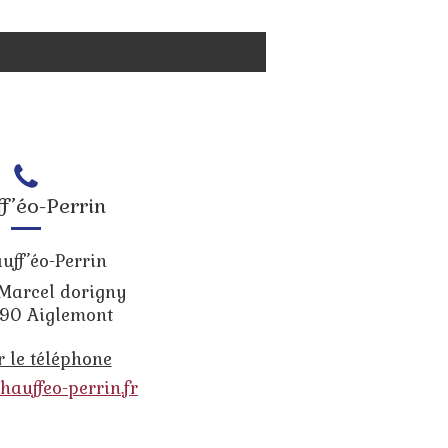
f’éo-Perrin
uff’éo-Perrin
 Marcel dorigny
90
Aiglemont
r le téléphone
hauffeo-perrin.fr