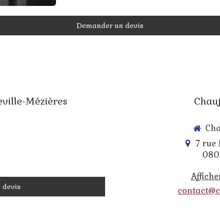
Demander un devis
eville-Mézières
Chauf
Cha
7 rue
080
Affiche
 devis
contact@c