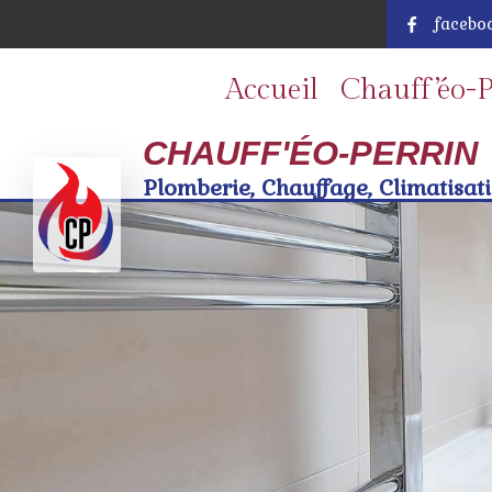
7 rue Marcel dorigny, 08090 Aiglemont
facebo
Accueil
Chauff’éo-P
CHAUFF'ÉO-PERRIN
Plomberie, Chauffage, Climatisatio