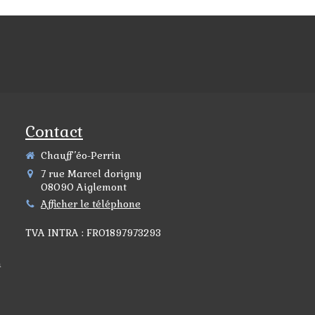
Contact
Chauff’éo-Perrin
7 rue Marcel dorigny
08090
Aiglemont
Afficher le téléphone
TVA INTRA : FR01897973293
n